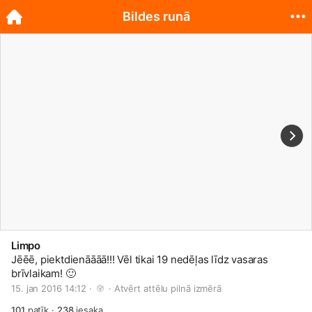
Bildes runā
Limpo
Jēēē, piektdienāāāā!!! Vēl tikai 19 nedēļas līdz vasaras
brīvlaikam!
🙂
15. jan 2016 14:12 · 
 · 
Atvērt attēlu pilnā izmērā
101
patīk
·
238
iesaka