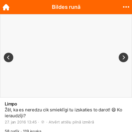
Bildes runā
Limpo
Žēl, ka es neredzu cik smieklīgi tu izskaties to darot!
😄
Ko
ieraudzīji?
27. jan 2016 13:45 · 
 · 
Atvērt attēlu pilnā izmērā
58
patīk
·
119
iesaka