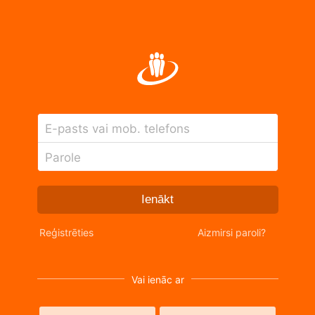
E-pasts vai mob. telefons
Parole
Ienākt
Reģistrēties
Aizmirsi paroli?
Vai ienāc ar