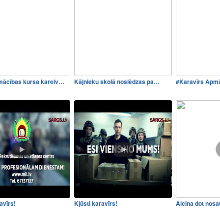
ācības kursa kareiv…
Kājnieku skolā noslēdzas pa…
#Karavīrs Apmā
avīrs!
Kļūsti karavīrs!
Aicina dot nos