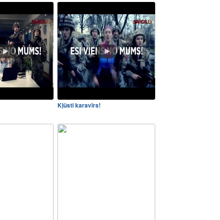
Kļūsti karavīrs!