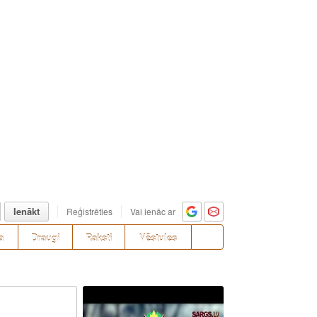
Ienākt
Reģistrēties
Vai ienāc ar
a
Draugi
Raksti
Vēstules