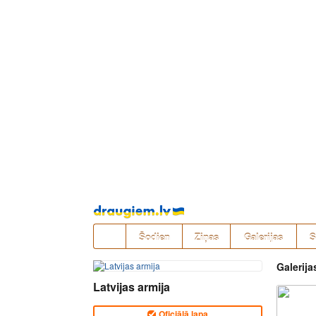
Pāriet
uz
saturu
Šodien
Ziņas
Galerijas
S
Galerija
Latvijas armija
Oficiālā lapa