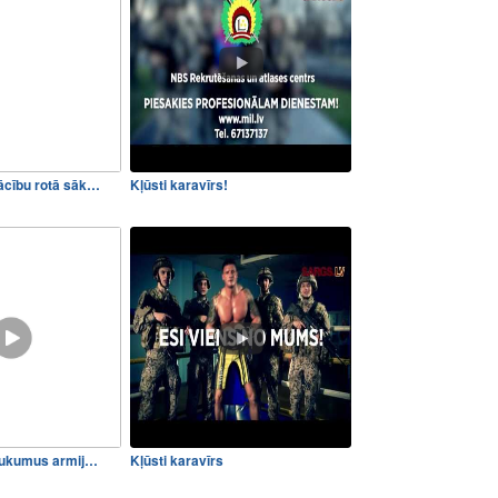
cību rotā sāk…
Kļūsti karavīrs!
aukumus armij…
Kļūsti karavīrs