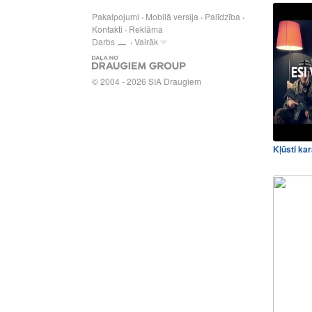
Pakalpojumi
Mobilā versija
Palīdzība
Kontakti
Reklāma
Darbs
Vairāk
© 2004 - 2026 SIA Draugiem
Kļūsti kar