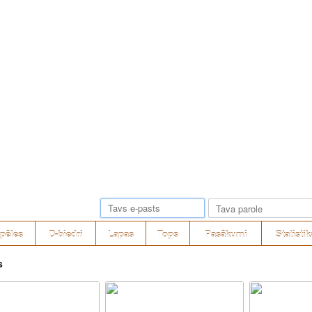
pēles
D-biedri
Lapas
Tops
Pasākumi
Statistik
s