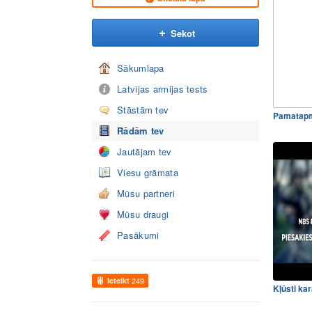
Sekot
Sākumlapa
Latvijas armijas tests
Stāstām tev
Pamatapm
Rādām tev
Jautājam tev
Viesu grāmata
Mūsu partneri
Mūsu draugi
Pasākumi
Ieteikt
249
Kļūsti kar