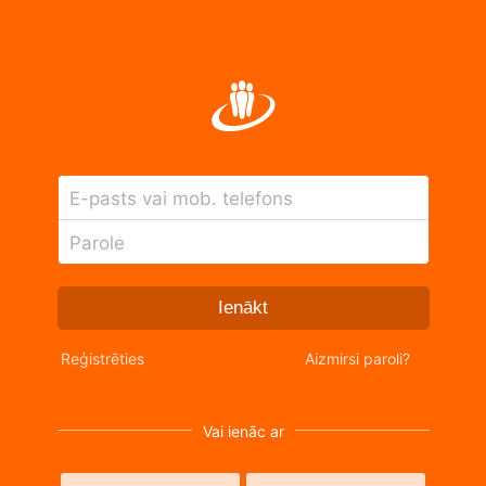
E-pasts vai mob. telefons
Parole
Ienākt
Reģistrēties
Aizmirsi paroli?
Vai ienāc ar