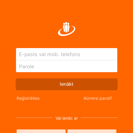
E-pasts vai mob. telefons
Parole
Ienākt
Reģistrēties
Aizmirsi paroli?
Vai ienāc ar