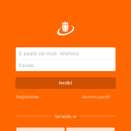
E-pasts vai mob. telefons
Parole
Ienākt
Reģistrēties
Aizmirsi paroli?
Vai ienāc ar