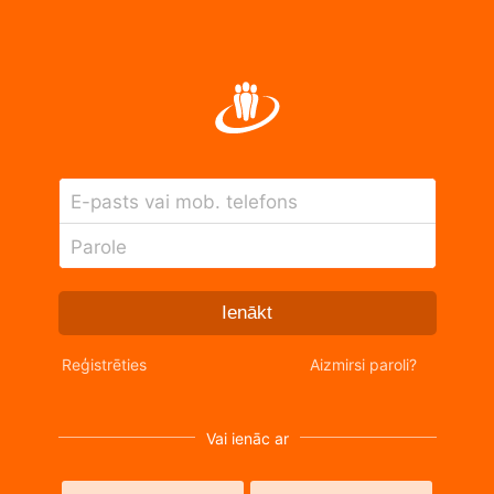
E-pasts vai mob. telefons
Parole
Ienākt
Reģistrēties
Aizmirsi paroli?
Vai ienāc ar