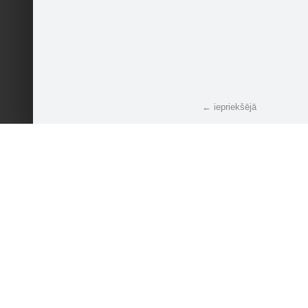
← iepriekšējā