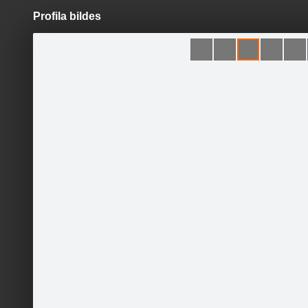
Profila bildes
Pāriet
uz
saturu
Šodien
Ziņas
Galerijas
S