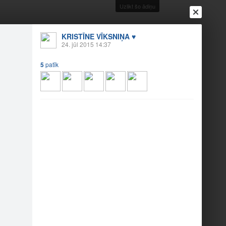
Uzlikt šo ādiņu
KRISTĪNE VĪKSNIŅA ♥
24. jūl 2015 14:37
5
patīk
Ienākt
Reģistrēties
Vai ienāc ar
a
Draugi
Raksti
Vēstules