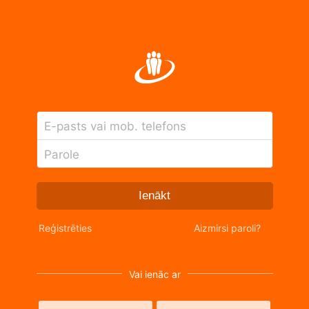
E-pasts vai mob. telefons
Parole
Ienākt
Reģistrēties
Aizmirsi paroli?
Vai ienāc ar