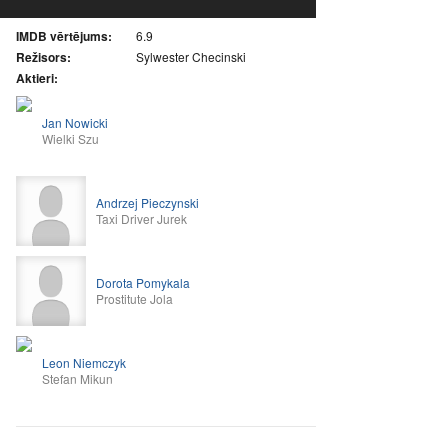
IMDB vērtējums:
6.9
Režisors:
Sylwester Checinski
Aktieri:
Jan Nowicki
Wielki Szu
Andrzej Pieczynski
Taxi Driver Jurek
Dorota Pomykala
Prostitute Jola
Leon Niemczyk
Stefan Mikun