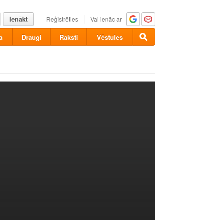
Ienākt
Reģistrēties
Vai ienāc ar
a
Draugi
Raksti
Vēstules