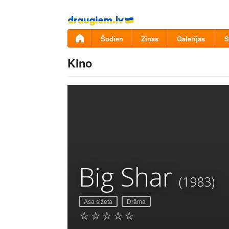
Pāriet
uz
saturu
Šodien
Ziņas
Galerijas
S
Kino
Big Shar
(1983)
Asa sižeta
Drāma