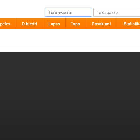
pēles
D-biedri
Lapas
Tops
Pasākumi
Statistik