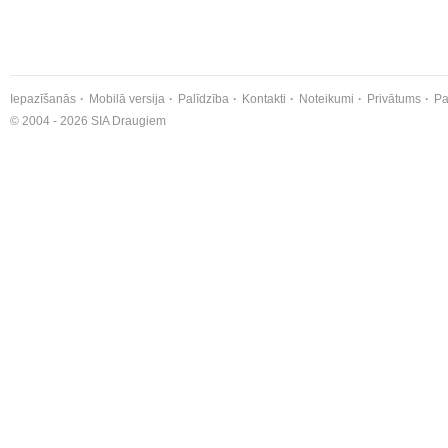
Iepazīšanās
Mobilā versija
Palīdzība
Kontakti
Noteikumi
Privātums
Pa
© 2004 - 2026 SIA Draugiem