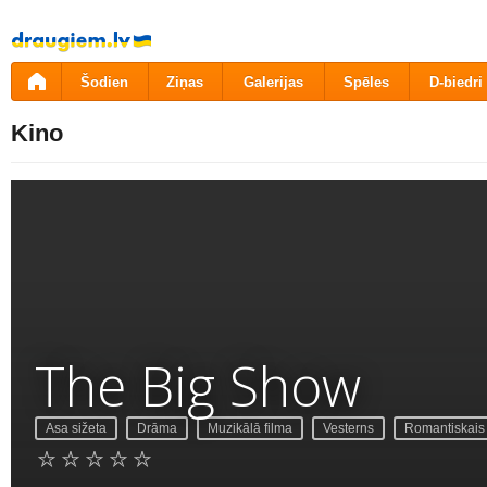
Pāriet
uz
saturu
Šodien
Ziņas
Galerijas
Spēles
D-biedri
Kino
The Big Show
Asa sižeta
Drāma
Muzikālā filma
Vesterns
Romantiskais