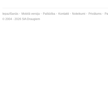
Iepazīšanās
Mobilā versija
Palīdzība
Kontakti
Noteikumi
Privātums
Pa
© 2004 - 2026 SIA Draugiem