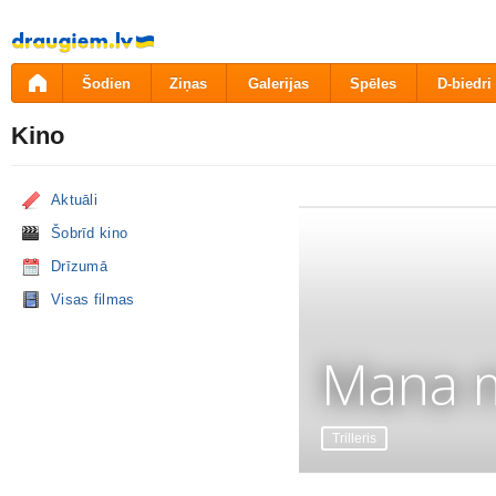
Pāriet
uz
saturu
Šodien
Ziņas
Galerijas
Spēles
D-biedri
Kino
Aktuāli
Šobrīd kino
Drīzumā
Visas filmas
Mana m
Trilleris