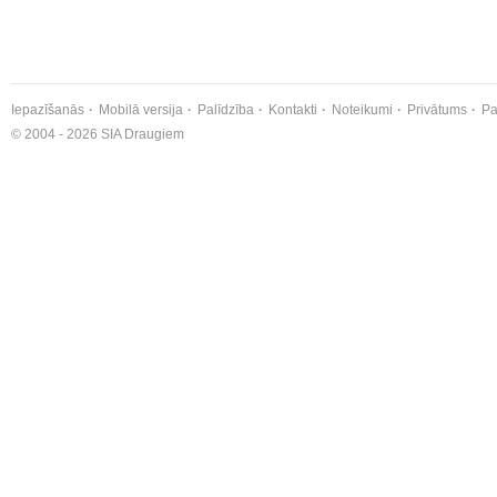
Iepazīšanās
Mobilā versija
Palīdzība
Kontakti
Noteikumi
Privātums
Pa
© 2004 - 2026 SIA Draugiem