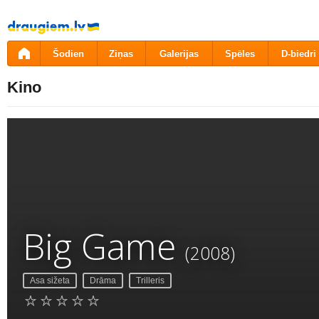
Pāriet
uz
saturu
Šodien
Ziņas
Galerijas
Spēles
D-biedri
Kino
Big Game
(2008)
Asa sižeta
Drāma
Trilleris