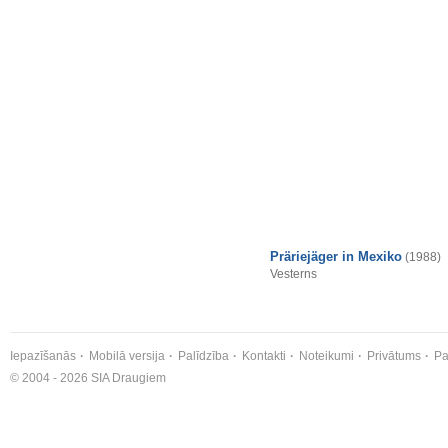
Präriejäger in Mexiko
(1988)
Vesterns
Iepazīšanās
Mobilā versija
Palīdzība
Kontakti
Noteikumi
Privātums
Pa
© 2004 - 2026 SIA Draugiem