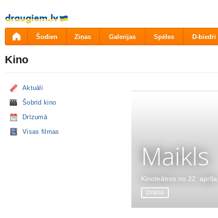
Pāriet
uz
saturu
Šodien
Ziņas
Galerijas
Spēles
D-biedri
Kino
Aktuāli
Šobrīd kino
Drīzumā
Visas filmas
Maikls
Kinoteātros no 22. aprīļa
Drāma