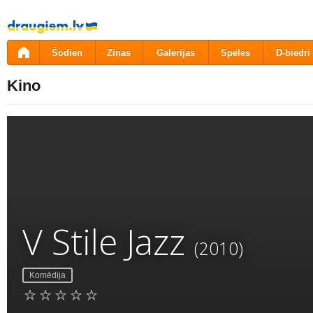
Pāriet
uz
saturu
Šodien
Ziņas
Galerijas
Spēles
D-biedri
Kino
V Stile Jazz
(2010)
Komēdija