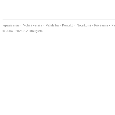
Iepazīšanās
Mobilā versija
Palīdzība
Kontakti
Noteikumi
Privātums
Pa
© 2004 - 2026 SIA Draugiem