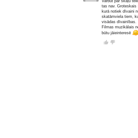
Varbūt par skaļu tei
tas nav. Groteskais s
kurā notiek dīvaini 
skatāmviela tiem, ku
visādas dīvainības.
Filmas muzikālais n
būtu jāieinteresē