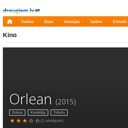
Pāriet
uz
saturu
Šodien
Ziņas
Galerijas
Spēles
D-biedri
Kino
Orlean
(2015)
Drāma
Komēdija
Trilleris
(2 vērtējumi)