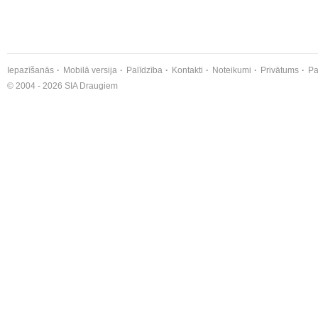
Iepazīšanās
Mobilā versija
Palīdzība
Kontakti
Noteikumi
Privātums
Pa
© 2004 - 2026 SIA Draugiem