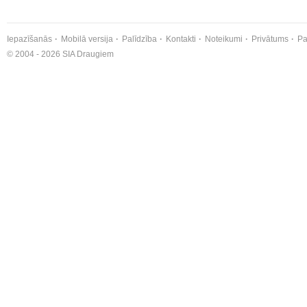
Iepazīšanās
Mobilā versija
Palīdzība
Kontakti
Noteikumi
Privātums
Pa
© 2004 - 2026 SIA Draugiem