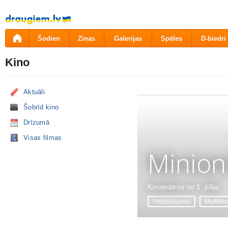
Pāriet
uz
saturu
Šodien
Ziņas
Galerijas
Spēles
D-biedri
Kino
Aktuāli
Šobrīd kino
Drīzumā
Visas filmas
Minion
Kinoteātros no 1. jūlija
Piedzīvojumu
Multfilm