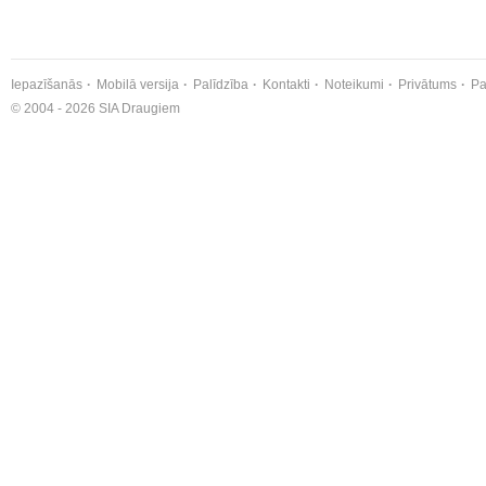
Iepazīšanās
Mobilā versija
Palīdzība
Kontakti
Noteikumi
Privātums
Pa
© 2004 - 2026 SIA Draugiem