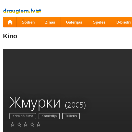
Pāriet
uz
saturu
Šodien
Ziņas
Galerijas
Spēles
D-biedri
Kino
Жмурки
(2005)
Kriminālfilma
Komēdija
Trilleris