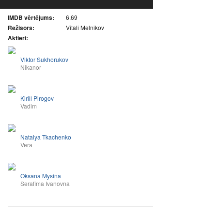
IMDB vērtējums:
6.69
Režisors:
Vitali Melnikov
Aktieri:
Viktor Sukhorukov
Nikanor
Kirill Pirogov
Vadim
Natalya Tkachenko
Vera
Oksana Mysina
Serafima Ivanovna