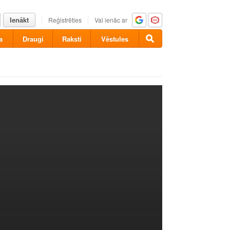
Ienākt
Reģistrēties
Vai ienāc ar
a
Draugi
Raksti
Vēstules