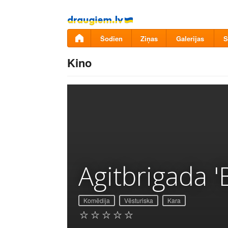
Pāriet
uz
saturu
Šodien
Ziņas
Galerijas
S
Kino
Agitbrigada '
Komēdija
Vēsturiska
Kara