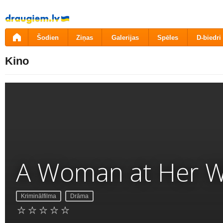
Pāriet
uz
saturu
Šodien
Ziņas
Galerijas
Spēles
D-biedri
Kino
A Woman at Her 
Kriminālfilma
Drāma