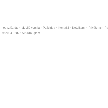
Iepazīšanās
Mobilā versija
Palīdzība
Kontakti
Noteikumi
Privātums
Pa
© 2004 - 2026 SIA Draugiem