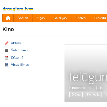
Pāriet
uz
saturu
Šodien
Ziņas
Galerijas
Spēles
D-biedri
Kino
Aktuāli
Šobrīd kino
Drīzumā
Visas filmas
Ielūgu
Kinoteātros no 1. jūlija
Drāma
Komēdija