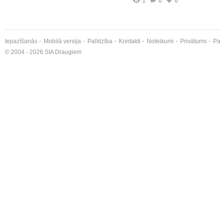
1
0
0
Iepazīšanās
Mobilā versija
Palīdzība
Kontakti
Noteikumi
Privātums
Pa
© 2004 - 2026 SIA Draugiem