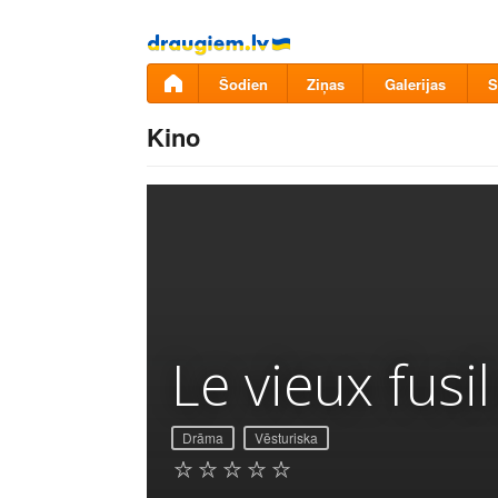
Pāriet
uz
saturu
Šodien
Ziņas
Galerijas
S
Kino
Le vieux fusil
Drāma
Vēsturiska