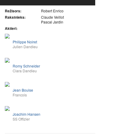
Režisors:
Robert Enrico
Rakstnieks:
Claude Veillot
Pascal Jardin
Aktieri:
Philippe Noiret
Julien Dandieu
Romy Schneider
Clara Dandieu
Jean Bouise
Francois
Joachim Hansen
SS Offizier