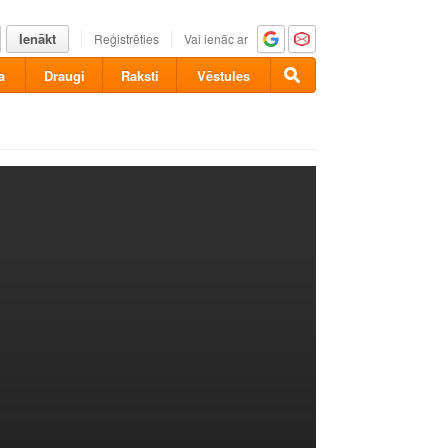
Ienākt
Reģistrēties
Vai ienāc ar
a
Draugi
Raksti
Vēstules