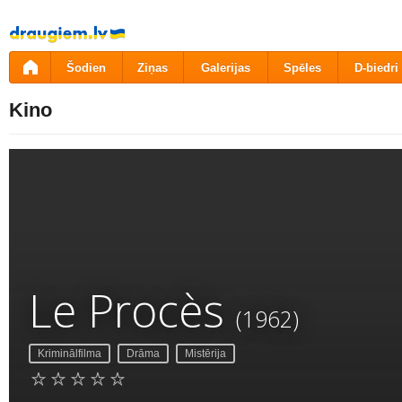
Pāriet
uz
saturu
Šodien
Ziņas
Galerijas
Spēles
D-biedri
Kino
Le Procès
(1962)
Kriminālfilma
Drāma
Mistērija