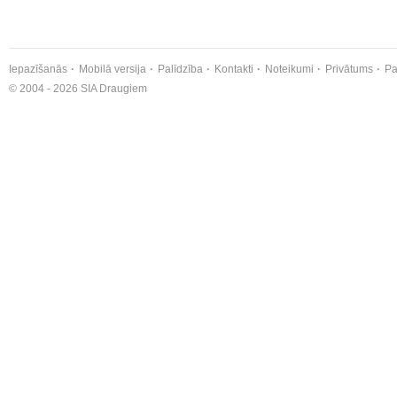
Iepazīšanās
Mobilā versija
Palīdzība
Kontakti
Noteikumi
Privātums
Pa
© 2004 - 2026 SIA Draugiem