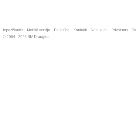
Iepazīšanās
Mobilā versija
Palīdzība
Kontakti
Noteikumi
Privātums
Pa
© 2004 - 2026 SIA Draugiem