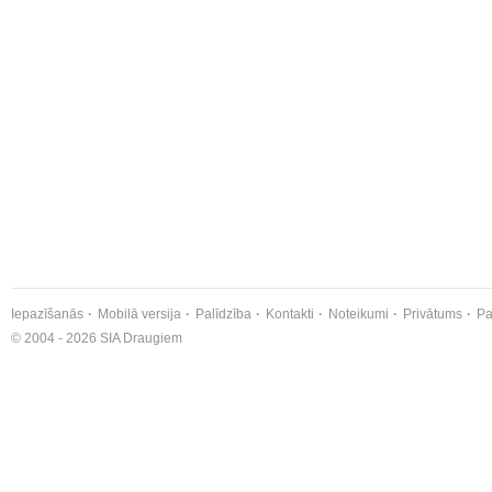
Iepazīšanās
Mobilā versija
Palīdzība
Kontakti
Noteikumi
Privātums
Pa
© 2004 - 2026 SIA Draugiem