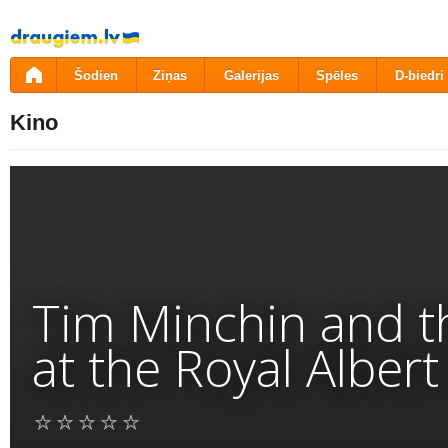
Pāriet
uz
saturu
Šodien
Ziņas
Galerijas
Spēles
D-biedri
Kino
Tim Minchin and th
at the Royal Albert