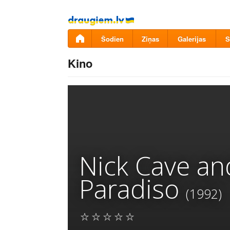
Pāriet
uz
saturu
Šodien
Ziņas
Galerijas
S
Kino
Nick Cave an
Paradiso
(1992)