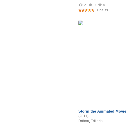
2
0
0
1 balss
Storm the Animated Movie
(2011)
Drāma
,
Trilleris