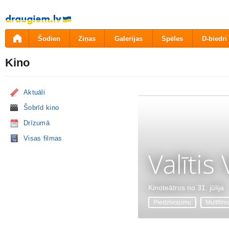
Pāriet
uz
saturu
Šodien
Ziņas
Galerijas
Spēles
D-biedri
Kino
Aktuāli
Šobrīd kino
Drīzumā
Visas filmas
Valītis
Kinoteātros no 31. jūlija
Piedzīvojumu
Multfilm