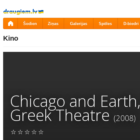
Pāriet
uz
saturu
Šodien
Ziņas
Galerijas
Spēles
D-biedri
Kino
Chicago and Earth, 
Greek Theatre
(2008)