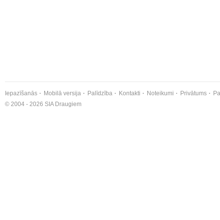
Iepazīšanās
Mobilā versija
Palīdzība
Kontakti
Noteikumi
Privātums
Pa
© 2004 - 2026 SIA Draugiem