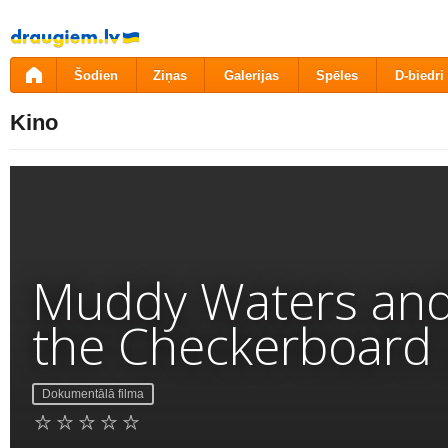
Pāriet
uz
saturu
Šodien
Ziņas
Galerijas
Spēles
D-biedri
Kino
Muddy Waters and T
the Checkerboard
Dokumentālā filma