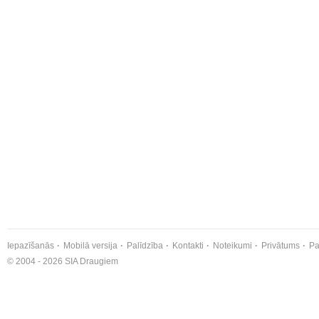
Iepazīšanās
Mobilā versija
Palīdzība
Kontakti
Noteikumi
Privātums
Pa
© 2004 - 2026 SIA Draugiem