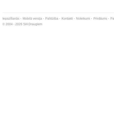
Iepazīšanās
Mobilā versija
Palīdzība
Kontakti
Noteikumi
Privātums
Pa
© 2004 - 2026 SIA Draugiem