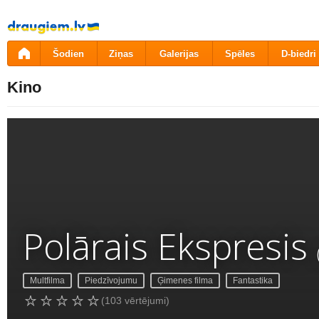
Pāriet
uz
saturu
Šodien
Ziņas
Galerijas
Spēles
D-biedri
Kino
Polārais Ekspresis
Multfilma
Piedzīvojumu
Ģimenes filma
Fantastika
(103 vērtējumi)