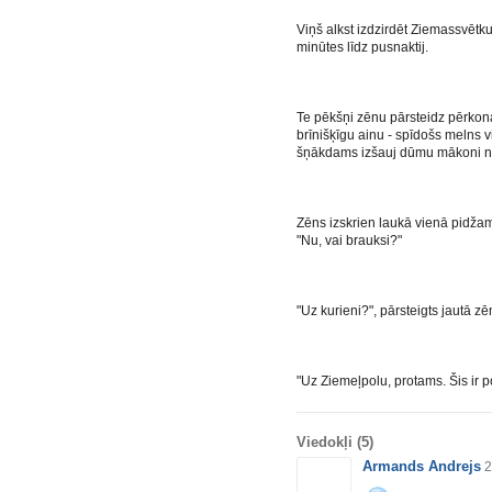
Viņš alkst izdzirdēt Ziemassvētk
minūtes līdz pusnaktij.
Te pēkšņi zēnu pārsteidz pērkona
brīnišķīgu ainu - spīdošs melns v
šņākdams izšauj dūmu mākoni n
Zēns izskrien laukā vienā pidžamā
"Nu, vai brauksi?"
"Uz kurieni?", pārsteigts jautā zē
"Uz Ziemeļpolu, protams. Šis ir p
Viedokļi
(5)
Armands Andrejs
2