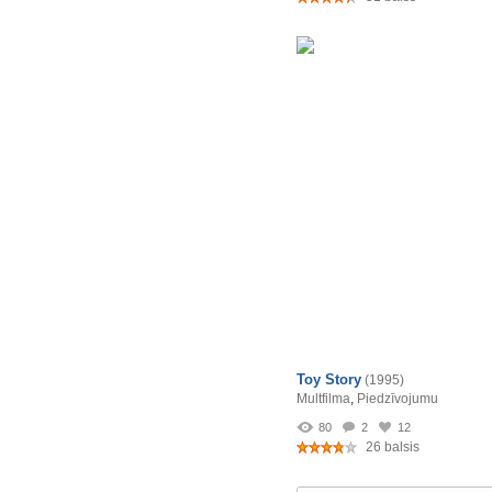
Toy Story
(1995)
Multfilma
,
Piedzīvojumu
80
2
12
26 balsis