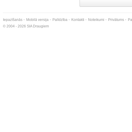
Iepazīšanās
Mobilā versija
Palīdzība
Kontakti
Noteikumi
Privātums
Pa
© 2004 - 2026 SIA Draugiem