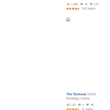
1,496
39
134
142 balsis
The Terminal
(2004)
Komēdija
,
Drāma
125
3
38
51 balss