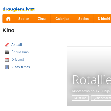
Pāriet
uz
saturu
Šodien
Ziņas
Galerijas
Spēles
D-biedri
Kino
Aktuāli
Šobrīd kino
Drīzumā
Visas filmas
Rotaļli
Kinoteātros no 17. jūnija
Multfilma
Ģimenes fil