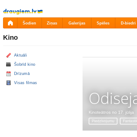
Pāriet
uz
saturu
Šodien
Ziņas
Galerijas
Spēles
D-biedri
Kino
Aktuāli
Šobrīd kino
Drīzumā
Visas filmas
Odisej
Kinoteātros no 17. jūlija
Piedzīvojumu
Fantasti