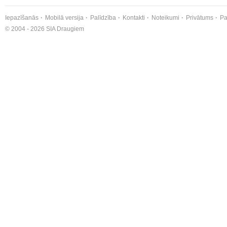
Iepazīšanās
Mobilā versija
Palīdzība
Kontakti
Noteikumi
Privātums
Pa
© 2004 - 2026 SIA Draugiem