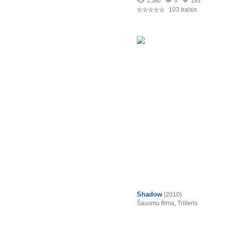
2,380
5
193
103 balsis
Shadow
(2010)
Šausmu filma
,
Trilleris