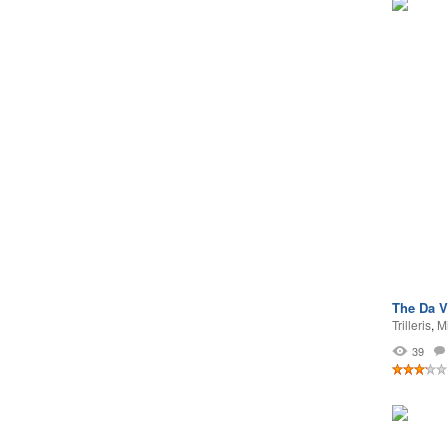
The Da V
Trilleris
,
Mi
39