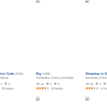
inci Code
Big
Sleepless in S
(2006)
(1988)
stērija
Fantastika
,
Drāma
,
Komēdija
Komēdija
,
Drām
0
8
40
0
5
56
0
30 balsis
20 balsis
21 b