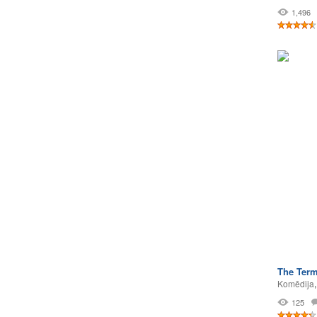
1,496
The Term
Komēdija
125