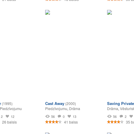
y
Cast Away
Saving Privat
(1995)
(2000)
Piedzīvojumu
Piedzīvojumu
,
Drāma
Drāma
,
Vēsturis
2
12
56
0
13
56
2
26 balsis
41 balss
35 ba