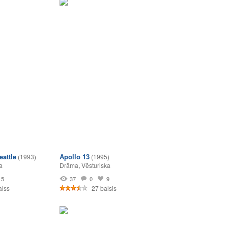
eattle
Apollo 13
(1993)
(1995)
a
Drāma
,
Vēsturiska
5
37
0
9
alss
27 balsis