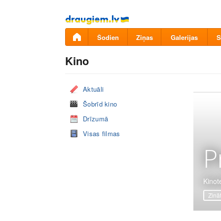
Pāriet
uz
saturu
Šodien
Ziņas
Galerijas
S
Kino
Aktuāli
Šobrīd kino
Drīzumā
Visas filmas
P
Kinot
Zinā