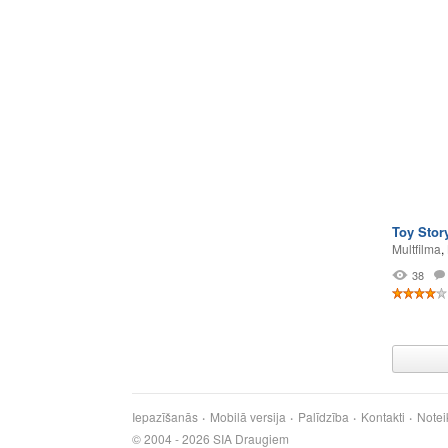
Toy Story
Multfilma
,
38
Iepazīšanās
Mobilā versija
Palīdzība
Kontakti
Notei
© 2004 - 2026 SIA Draugiem