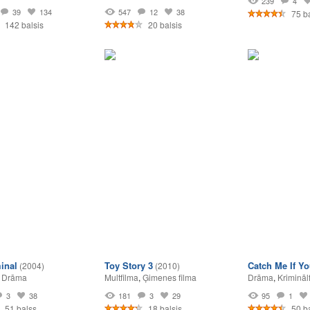
239
4
39
134
547
12
38
75 ba
142 balsis
20 balsis
inal
Toy Story 3
Catch Me If Y
(2004)
(2010)
,
Drāma
Multfilma
,
Ģimenes filma
Drāma
,
Krimināl
3
38
181
3
29
95
1
51 balss
18 balsis
50 ba