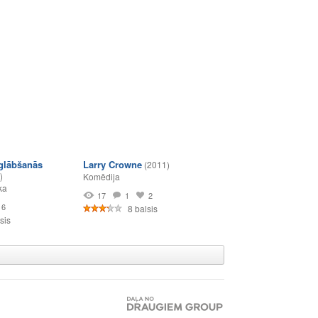
glābšanās
Larry Crowne
(2011)
)
Komēdija
ka
17
1
2
6
8 balsis
sis