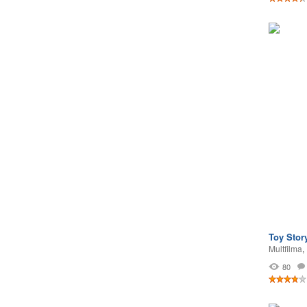
Toy Stor
Multfilma
,
80