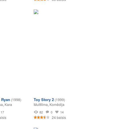
e Ryan
Toy Story 2
(1998)
(1999)
ka
,
Kara
Multfilma
,
Komēdija
17
82
0
14
lsis
24 balsis