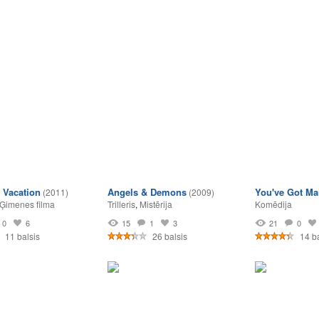
 Vacation
Angels & Demons
You've Got Ma
(2011)
(2009)
Ģimenes filma
Trilleris
,
Mistērija
Komēdija
0
6
15
1
3
21
0
11 balsis
26 balsis
14 ba