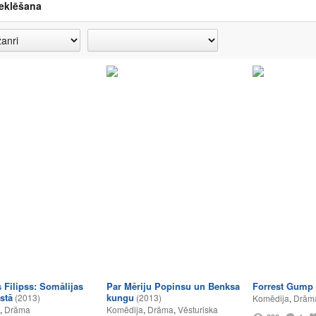
eklēšana
 Filipss: Somālijas
Par Mēriju Popinsu un Benksa
Forrest Gump
stā
kungu
(2013)
(2013)
Komēdija
,
Drām
,
Drāma
Komēdija
,
Drāma
,
Vēsturiska