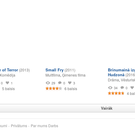
 of Terror
Small Fry
Brīnumainā iz
(2013)
(2011)
Hudzonā
(2016
Komēdija
Multfilma
,
Ģimenes filma
Drāma
,
Vēsturis
0
1
29
0
3
34
0
5 balsis
6 balsis
4 bal
Vairāk
kumi
Privātums
Par mums
Darbs