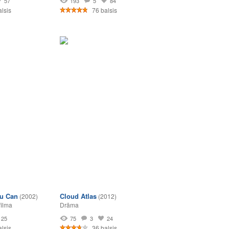
57
193
5
84
lsis
76 balsis
ou Can
Cloud Atlas
(2002)
(2012)
filma
Drāma
25
75
3
24
lsis
36 balsis