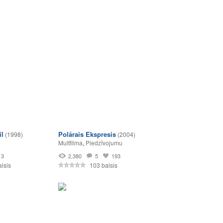
il
Polārais Ekspresis
(1998)
(2004)
Multfilma
,
Piedzīvojumu
3
2,380
5
193
lsis
103 balsis