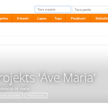
pēles
D-biedri
Lapas
Tops
Pasākumi
Statistik
rojekts 'Ave Maria'
eātros no 18. marta
tniskā fantastika
Piedzīvojumu