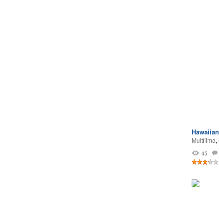
Hawaiian
Multfilma
,
45