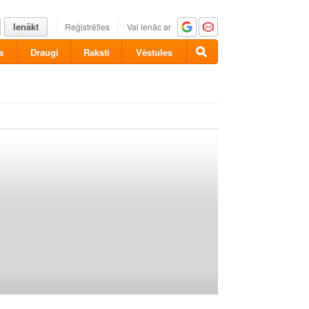
Ienākt
Reģistrēties
Vai ienāc ar
a
Draugi
Raksti
Vēstules