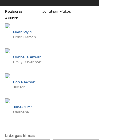
Režisors:
Jonathan Frakes
Aktieri:
Noah Wyle
Flynn Carsen
Gabrielle Anwar
Emily Davenport
Bob Newhart
Judson
Jane Curtin
Charlene
Līdzīgās filmas