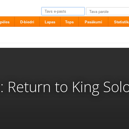
pēles
D-biedri
Lapas
Tops
Pasākumi
Statistik
n: Return to King So