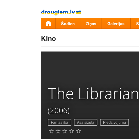
Pāriet
uz
saturu
Šodien
Ziņas
Galerijas
S
Kino
The Libraria
(2006)
Fantastika
Asa sižeta
Piedzīvojumu