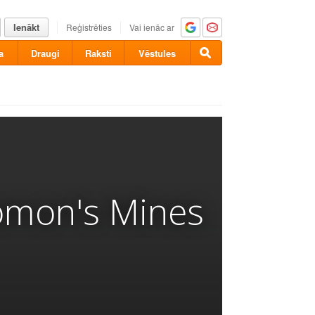
Ienākt
Reģistrēties
Vai ienāc ar
a
Draugi
Raksti
Vēstules
lomon's Mines