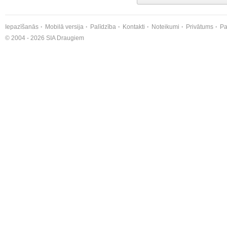
Iepazīšanās
Mobilā versija
Palīdzība
Kontakti
Noteikumi
Privātums
Pa
© 2004 - 2026 SIA Draugiem