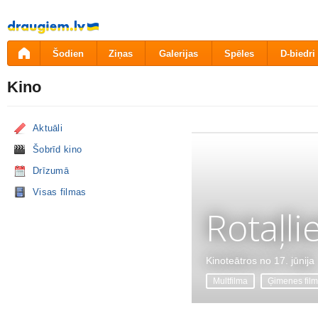
Pāriet
uz
saturu
Šodien
Ziņas
Galerijas
Spēles
D-biedri
Kino
Aktuāli
Šobrīd kino
Drīzumā
Visas filmas
Rotaļli
Kinoteātros no 17. jūnija
Multfilma
Ģimenes fil