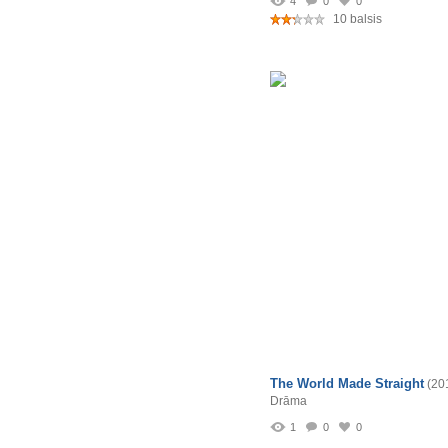
4
0
0
10 balsis
The World Made Straight
(20
Drāma
1
0
0