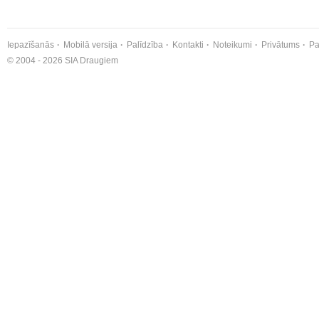
Iepazīšanās
Mobilā versija
Palīdzība
Kontakti
Noteikumi
Privātums
Pa
© 2004 - 2026 SIA Draugiem