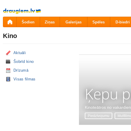
Pāriet
uz
saturu
Šodien
Ziņas
Galerijas
Spēles
D-biedri
Kino
Aktuāli
Šobrīd kino
Drīzumā
Visas filmas
Ķepu p
Kinoteātros no vakardie
Piedzīvojumu
Multfilm