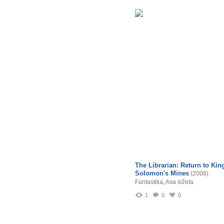
The Librarian: Return to Kin
Solomon's Mines
(2006)
Fantastika
,
Asa sižeta
1
0
0