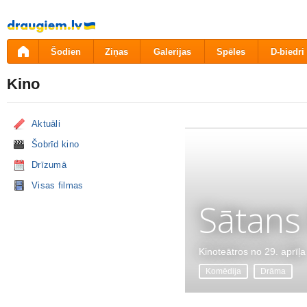
Pāriet
uz
saturu
Šodien
Ziņas
Galerijas
Spēles
D-biedri
Kino
Aktuāli
Šobrīd kino
Drīzumā
Visas filmas
Sātans
Kinoteātros no 29. aprīļa
Komēdija
Drāma