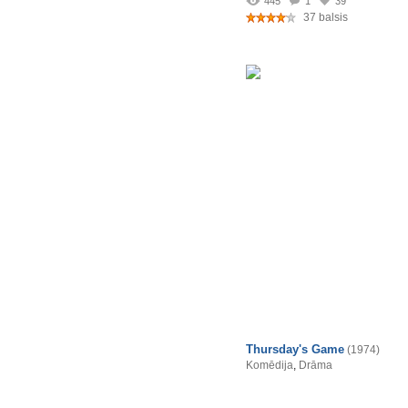
445
1
39
37 balsis
Thursday's Game
(1974)
Komēdija
,
Drāma