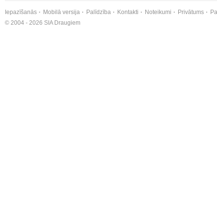
Iepazīšanās
Mobilā versija
Palīdzība
Kontakti
Noteikumi
Privātums
Pa
© 2004 - 2026 SIA Draugiem