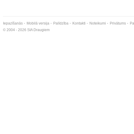
Iepazīšanās
Mobilā versija
Palīdzība
Kontakti
Noteikumi
Privātums
Pa
© 2004 - 2026 SIA Draugiem