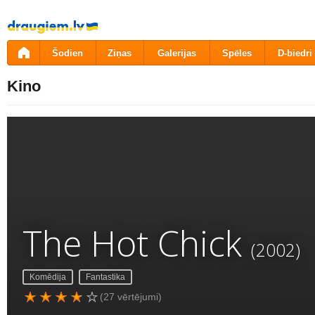
Pāriet
uz
saturu
Šodien
Ziņas
Galerijas
Spēles
D-biedri
Kino
The Hot Chick
(2002)
Komēdija
Fantastika
(27 vērtējumi)