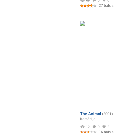
69
0
6
27 balsis
The Animal
(2001)
Komēdija
12
0
2
16 balsis