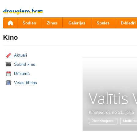
Pāriet
uz
saturu
Šodien
Ziņas
Galerijas
Spēles
D-biedri
Kino
Aktuāli
Šobrīd kino
Drīzumā
Visas filmas
Valītis
Kinoteātros no 31. jūlija
Piedzīvojumu
Multfilm