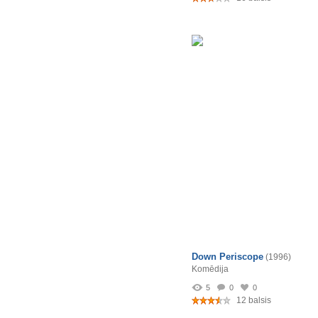
Down Periscope
(1996)
Komēdija
5
0
0
12 balsis