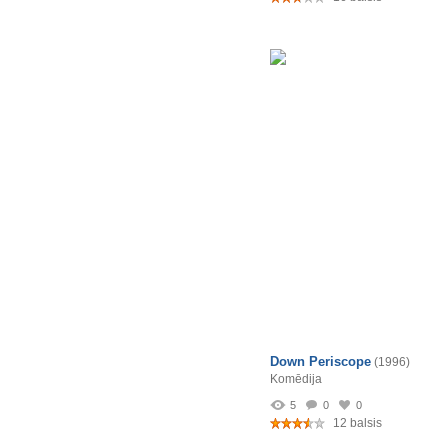
Down Periscope
(1996)
Komēdija
5
0
0
12 balsis