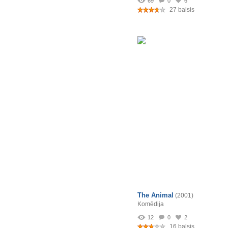
69
0
6
27 balsis
The Animal
(2001)
Komēdija
12
0
2
16 balsis