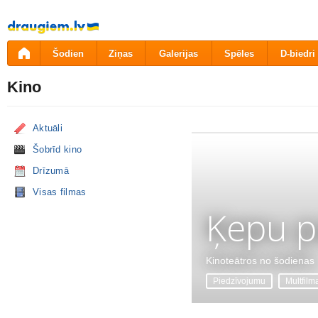
Pāriet
uz
saturu
Šodien
Ziņas
Galerijas
Spēles
D-biedri
Kino
Aktuāli
Šobrīd kino
Drīzumā
Visas filmas
Ķepu p
Kinoteātros no šodienas
Piedzīvojumu
Multfilm