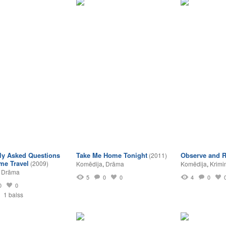
ly Asked Questions
Take Me Home Tonight
Observe and R
(2011)
me Travel
(2009)
Komēdija
,
Drāma
Komēdija
,
Krimi
,
Drāma
5
0
0
4
0
0
0
1 balss