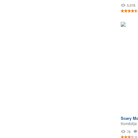
5,578
Scary Mo
Komēdija
76