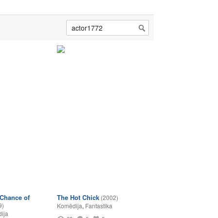
 Chance of
The Hot Chick
(2002)
9)
Komēdija
,
Fantastika
ija