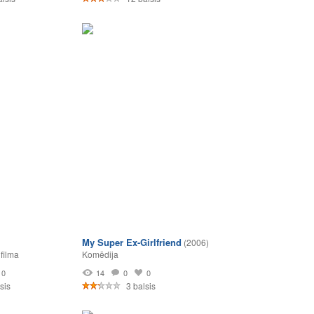
My Super Ex-Girlfriend
(2006)
filma
Komēdija
0
14
0
0
sis
3 balsis