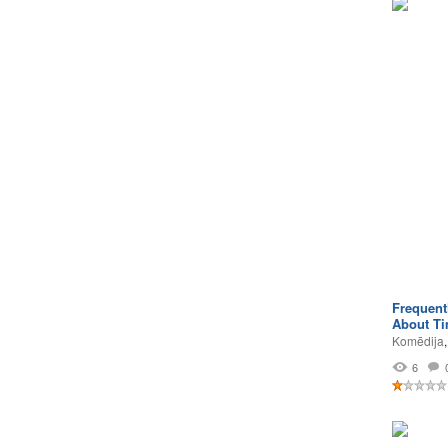
Frequent
About Ti
Komēdija
6