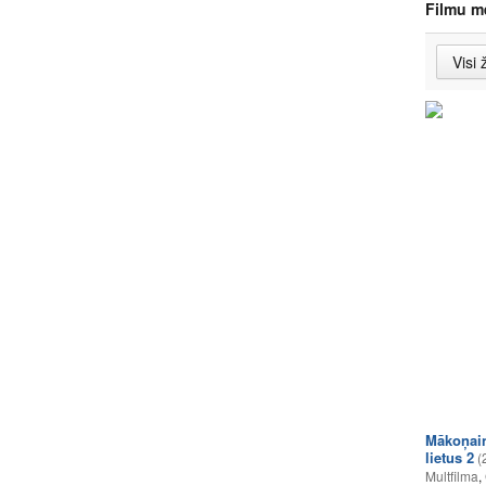
Filmu m
Mākoņain
lietus 2
(
Multfilma
,