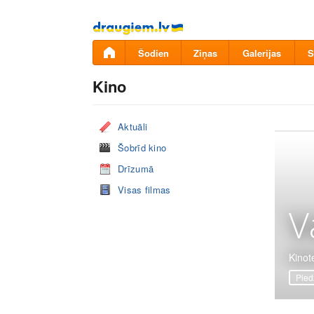
Pāriet
uz
saturu
Šodien
Ziņas
Galerijas
S
Kino
Aktuāli
Šobrīd kino
Drīzumā
Visas filmas
V
Kinote
Pied