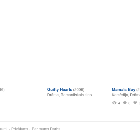
Guilty Hearts
Mama's Boy
96)
(2006)
(2
Drāma
,
Romantiskais kino
Komēdija
,
Drām
4
0
kumi
Privātums
Par mums
Darbs