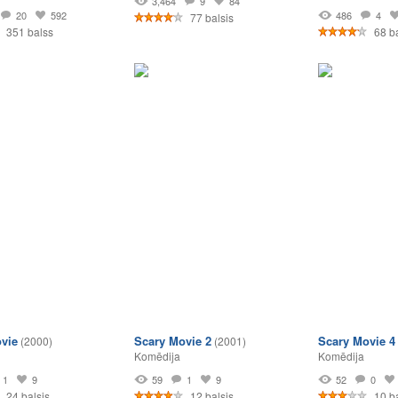
3,464
9
84
20
592
486
4
77 balsis
351 balss
68 ba
vie
Scary Movie 2
Scary Movie 4
(2000)
(2001)
Komēdija
Komēdija
1
9
59
1
9
52
0
24 balsis
12 balsis
10 ba