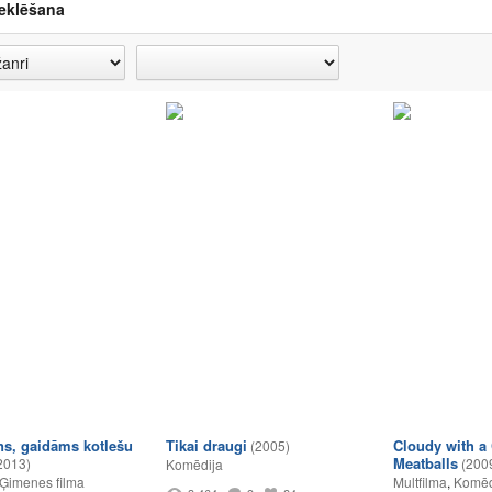
eklēšana
s, gaidāms kotlešu
Tikai draugi
Cloudy with a
(2005)
Meatballs
2013)
(200
Komēdija
Ģimenes filma
Multfilma
,
Komēd