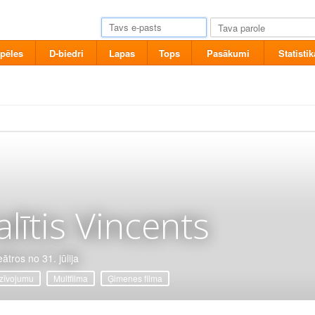
pēles
D-biedri
Lapas
Tops
Pasākumi
Statistik
alītis Vincents
ātros no 31. jūlija
zīvojumu
Multfilma
Ģimenes filma