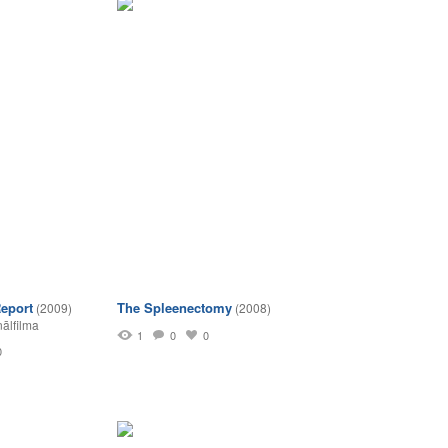
eport
The Spleenectomy
(2009)
(2008)
nālfilma
1
0
0
0