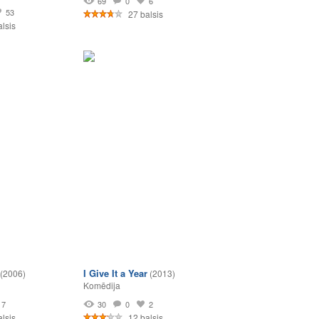
69
0
6
53
27 balsis
lsis
I Give It a Year
(2006)
(2013)
Komēdija
7
30
0
2
lsis
12 balsis