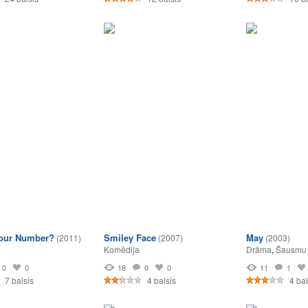
Your Number?
Smiley Face
May
(2011)
(2007)
(2003)
Komēdija
Drāma
,
Šausmu 
0
0
18
0
0
11
1
7 balsis
4 balsis
4 bal