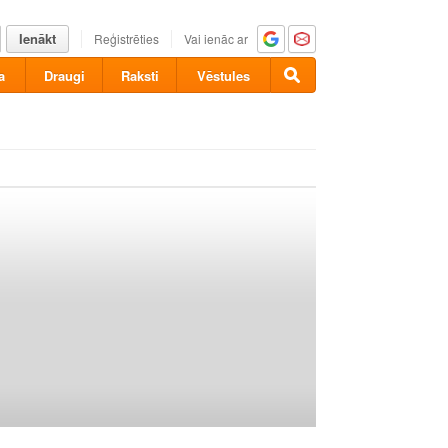
Ienākt
Reģistrēties
Vai ienāc ar
a
Draugi
Raksti
Vēstules