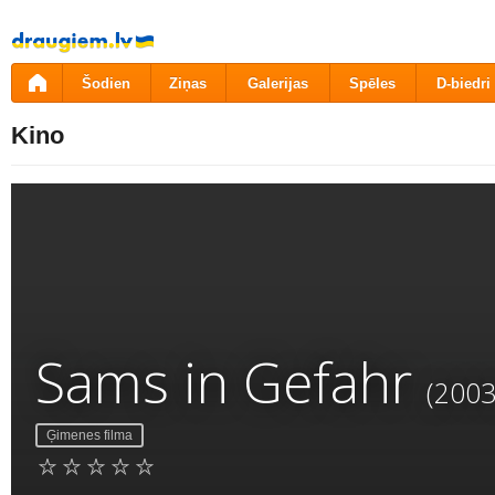
Pāriet
uz
saturu
Šodien
Ziņas
Galerijas
Spēles
D-biedri
Kino
Sams in Gefahr
(2003
Ģimenes filma