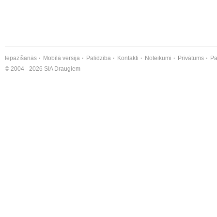
Iepazīšanās
Mobilā versija
Palīdzība
Kontakti
Noteikumi
Privātums
Pa
© 2004 - 2026 SIA Draugiem