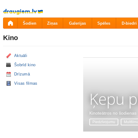
Pāriet
uz
saturu
Šodien
Ziņas
Galerijas
Spēles
D-biedri
Kino
Aktuāli
Šobrīd kino
Drīzumā
Visas filmas
Ķepu p
Kinoteātros no šodienas
Piedzīvojumu
Multfilm