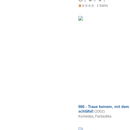
2
0
1
1 balss
666 - Traue keinem, mit dem
schläfst!
(2002)
Komēdija
,
Fantastika