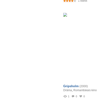
1 balss
Gripsholm
(2000)
Drāma
,
Romantiskais kino
1
0
0