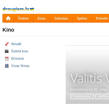
Pāriet
uz
saturu
Šodien
Ziņas
Galerijas
Spēles
D-biedri
Kino
Aktuāli
Šobrīd kino
Drīzumā
Visas filmas
Valītis
Kinoteātros no 31. jūlija
Piedzīvojumu
Multfilm