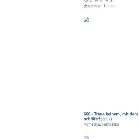
2
0
1
1 balss
666 - Traue keinem, mit dem
schläfst!
(2002)
Komēdija
,
Fantastika