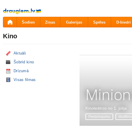
Pāriet
uz
saturu
Šodien
Ziņas
Galerijas
Spēles
D-biedri
Kino
Aktuāli
Šobrīd kino
Drīzumā
Visas filmas
Minion
Kinoteātros no 1. jūlija
Piedzīvojumu
Multfilm