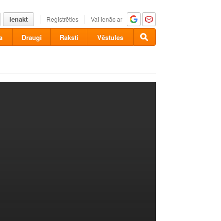
Ienākt
Reģistrēties
Vai ienāc ar
a
Draugi
Raksti
Vēstules