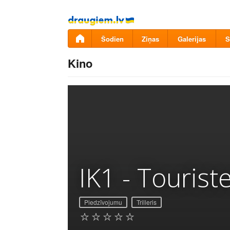
Pāriet
uz
saturu
Šodien
Ziņas
Galerijas
S
Kino
IK1 - Tourist
Piedzīvojumu
Trilleris