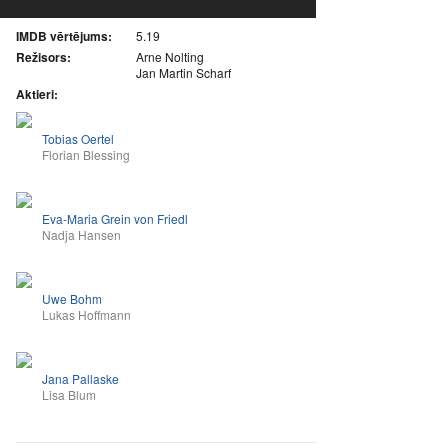
IMDB vērtējums:
5.19
Režisors:
Arne Nolting
Jan Martin Scharf
Aktieri:
Tobias Oertel
Florian Blessing
Eva-Maria Grein von Friedl
Nadja Hansen
Uwe Bohm
Lukas Hoffmann
Jana Pallaske
Lisa Blum