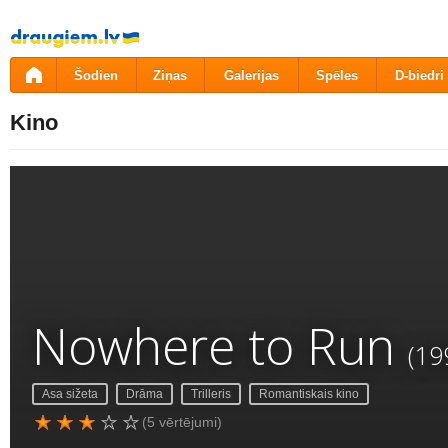
Pāriet
uz
saturu
Šodien
Ziņas
Galerijas
Spēles
D-biedri
Kino
Nowhere to Run
(19
Asa sižeta
Drāma
Trilleris
Romantiskais kino
(5 vērtējumi)