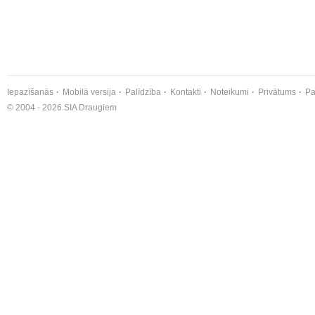
Iepazīšanās
Mobilā versija
Palīdzība
Kontakti
Noteikumi
Privātums
Pa
© 2004 - 2026 SIA Draugiem