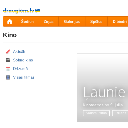
Pāriet
uz
saturu
Šodien
Ziņas
Galerijas
Spēles
D-biedri
Kino
Aktuāli
Šobrīd kino
Drīzumā
Visas filmas
Ļaunie
Kinoteātros no 9. jūlija
Šausmu filma
Trilleris