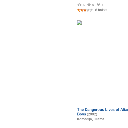
6
0
1
6 balsis
The Dangerous Lives of Alta
Boys
(2002)
Komēdija
,
Drāma