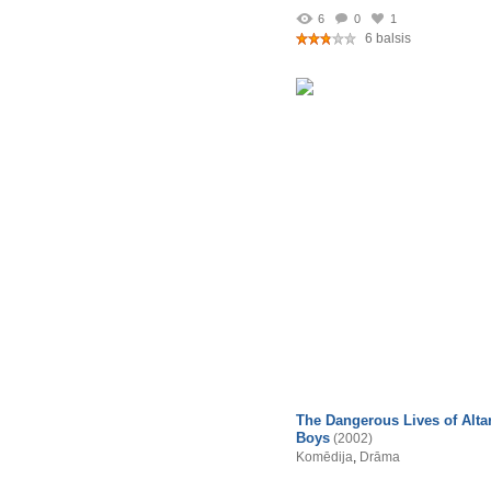
6
0
1
6 balsis
The Dangerous Lives of Alta
Boys
(2002)
Komēdija
,
Drāma