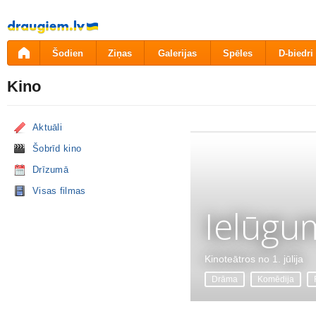
Pāriet
uz
saturu
Šodien
Ziņas
Galerijas
Spēles
D-biedri
Kino
Aktuāli
Šobrīd kino
Drīzumā
Visas filmas
Ielūgu
Kinoteātros no 1. jūlija
Drāma
Komēdija